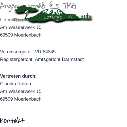
Angaben gemäß § 5 TMG
Zum
Inhalt
springen
Lemong’o e.V.
Am Wasserwerk 15
69509 Moerlenbach
Vereinsregister: VR 84345
Registergericht: Amtsgericht Darmstadt
Vertreten durch:
Claudia Raven
Am Wasserwerk 15
69509 Moerlenbach
Kontakt